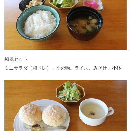
和風セット
ミニサラダ（和ドレ）、香の物、ライス、みそ汁、小鉢