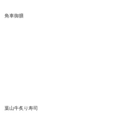
角車御膳
葉山牛炙り寿司